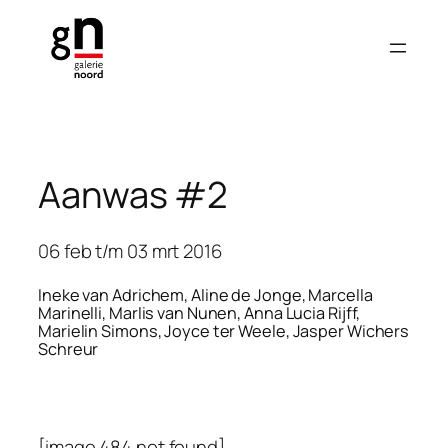
Ga
naar
de
inhoud
Aanwas #2
06 feb t/m 03 mrt 2016
Ineke van Adrichem, Aline de Jonge, Marcella
Marinelli, Marlis van Nunen, Anna Lucia Rijff,
Marielin Simons, Joyce ter Weele, Jasper Wichers
Schreur
[image 484 not found]