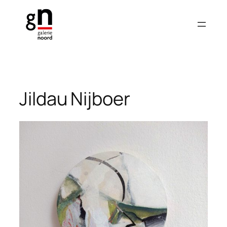
Ga
naar
de
inhoud
Jildau Nijboer