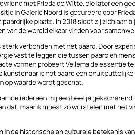
riend met Frieda de Witte, die later een gedi
sitie in Galerie Noord is gecureerd door Fried
paardrijke plaats. In 2018 sloot zij zich aan b
en van de wereld elkaar vinden voor samenwe
s sterk verbonden met het paard. Door exper
ergie vast te leggen die tussen paard en men
tracte vormen probeert Vellema de essentie t
 kunstenaar is het paard een onuitputtelijke b
een op waarde wordt geschat.
emde iedereen mij een beetje gekscherend ‘h
 dan dat, maar ik moest zó worstelen met het vi
h in de historische en culturele betekenis van