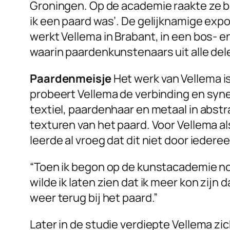
Groningen. Op de academie raakte ze bev
ik een paard was’. De gelijknamige expo
werkt Vellema in Brabant, in een bos- en 
waarin paardenkunstenaars uit alle del
Paardenmeisje
Het werk van Vellema i
probeert Vellema de verbinding en syn
textiel, paardenhaar en metaal in abs
texturen van het paard. Voor Vellema als
leerde al vroeg dat dit niet door ieder
“Toen ik begon op de kunstacademie no
wilde ik laten zien dat ik meer kon zijn
weer terug bij het paard.”
Later in de studie verdiepte Vellema zic