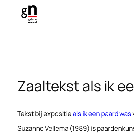
Ga
naar
de
inhoud
Zaaltekst als ik 
Tekst bij expositie
als ik een paard was
Suzanne Vellema (1989) is paardenkuns