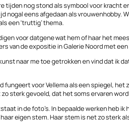
 tijden nog stond als symbool voor kracht en 
tijd nogal eens afgedaan als vrouwenhobby. W
ls een ‘truttig’ thema.
igen voor datgene wat hem of haar het meest
rs van de expositie in Galerie Noord met een 
 kunst naar me toe getrokken en vind dat ik d
 fungeert voor Vellema als een spiegel, het z
t zo sterk gevoeld, dat het soms ervaren wor
aat in de foto’s. In bepaalde werken heb ik h
haar eigen stem. Haar stem is net zo sterk als